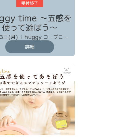
受付終了
ggy time 〜五感を
使って遊ぼう～
3日(月)
huggy コープこうべ協同学苑 協同棟
詳細