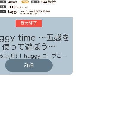
受付終了
ggy time 〜五感を
使って遊ぼう～
6日(月)
huggy コープこうべ協同学苑 協同棟
詳細