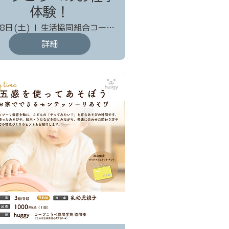
体験！
8日(土)
生活協同組合コープこうべ 協同購入センター三木
詳細