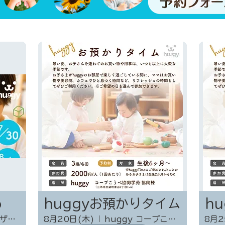
o
huggyお預かりタイム
h
ハートフルプラザ３F
8月20日(木)
huggy コープこうべ協同学苑 協同棟
8月2