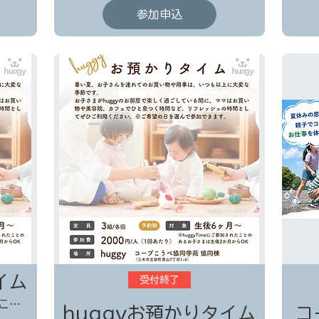
参加申込
イム
受付終了
huggy コープこうべ協同学苑 協同棟
huggyお預かりタイム
コ