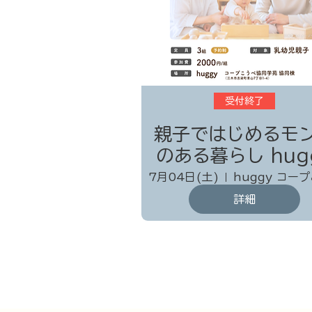
受付終了
親子ではじめるモ
のある暮らし huggy
親子クラス
7月04日(土)
詳細