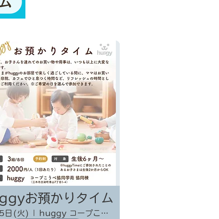
uggyお預かりタイム
5日(火)
huggy コープこうべ協同学苑 協同棟