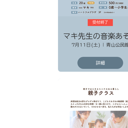
受付終了
マキ先生の音楽あ
7月11日(土)
青山公民
詳細