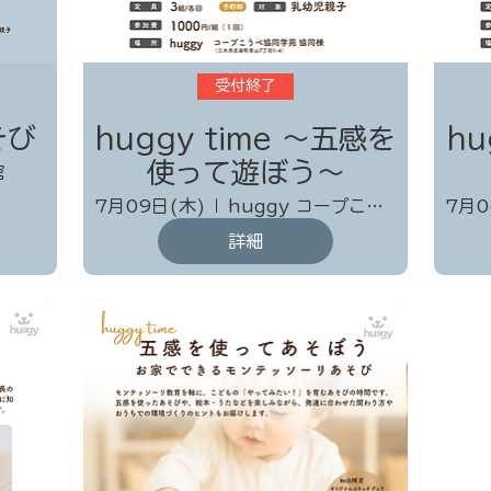
受付終了
そび
huggy time 〜五感を
hu
使って遊ぼう～
館
7月09日(木)
huggy コープこうべ協同学苑 協同棟
7月0
詳細