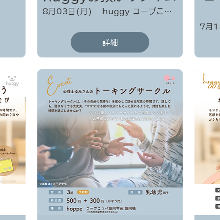
8月03日(月)
huggy コープこうべ協同学苑 協同棟
7月1
詳細