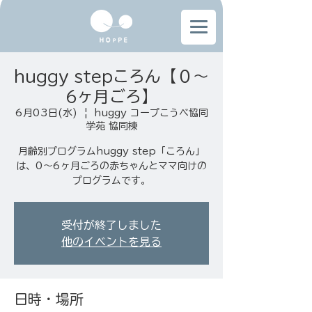
huggy stepころん【０〜
6ヶ月ごろ】
6月03日(水)
  |  
huggy コープこうべ協同
学苑 協同棟
月齢別プログラムhuggy step「ころん」
は、0〜6ヶ月ごろの赤ちゃんとママ向けの
プログラムです。
受付が終了しました
他のイベントを見る
日時・場所