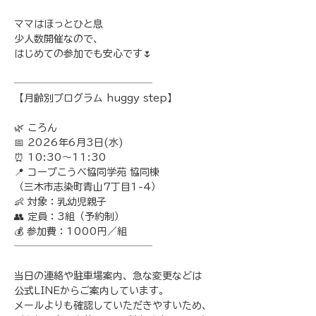
ママはほっとひと息
少人数開催なので、
はじめての参加でも安心です🌷
──────────────
【月齢別プログラム huggy step】
🌿 ころん
📅 2026年6月3日(水)
⏰ 10:30〜11:30
📍 コープこうべ協同学苑 協同棟
（三木市志染町青山7丁目1-4）
👶 対象：乳幼児親子
👥 定員：3組（予約制）
💰 参加費：1000円／組
──────────────
当日の連絡や駐車場案内、急な変更などは
公式LINEからご案内しています。
メールよりも確認していただきやすいため、