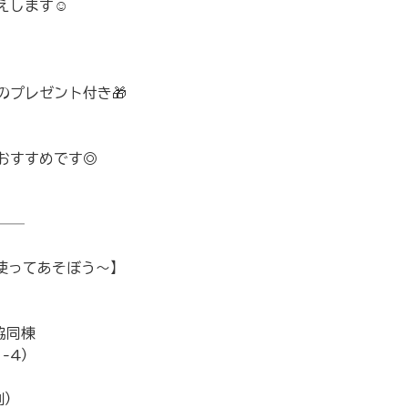
します☺️
のプレゼント付き🎁
おすすめです◎
──
を使ってあそぼう〜】
協同棟
-4）
制）