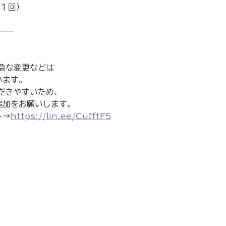
（１回）
──
急な変更などは
います。
だきやすいため、
追加をお願いします。
ト→
https://lin.ee/CuIftF5