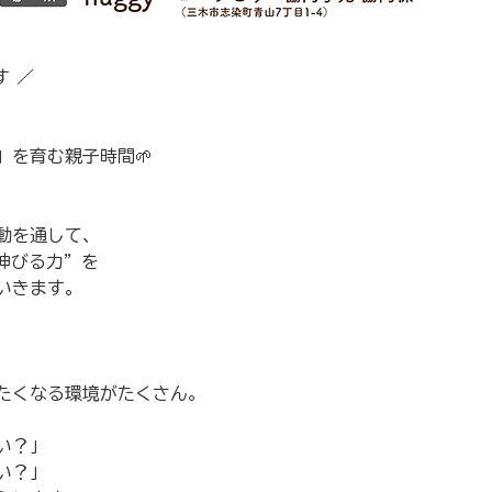
す ／
、
」を育む親子時間🌱
動を通して、
伸びる力”を
いきます。
たくなる環境がたくさん。
い？」
い？」