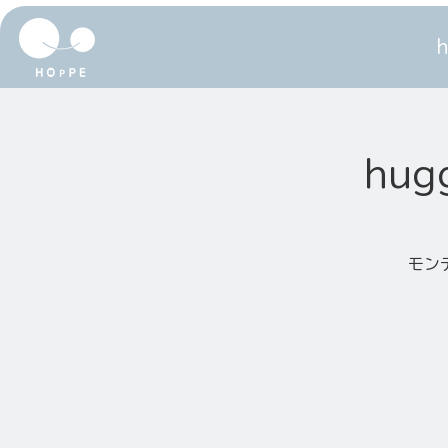
hug
モン