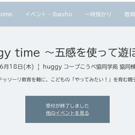
home
イベント・ibasho
一時預かり
教育
gy time 〜五感を使って遊
6月18日(木)
  |  
huggy コープこうべ協同学苑 協同
テッソーリ教育を軸に、こどもの「やってみたい！」を育む親
受付が終了しました
他のイベントを見る