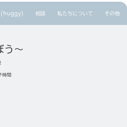
(huggy)
相談
私たちについて
その他
ぼう～
棟
子時間