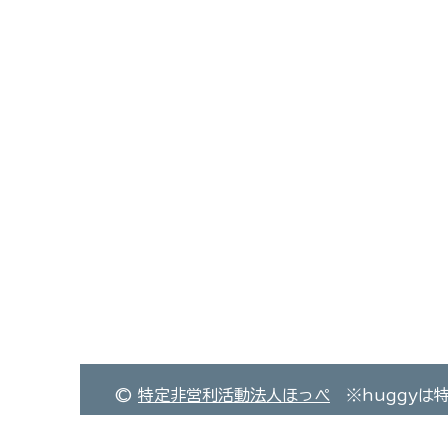
©
特定非営利活動法人ほっぺ
※huggyは